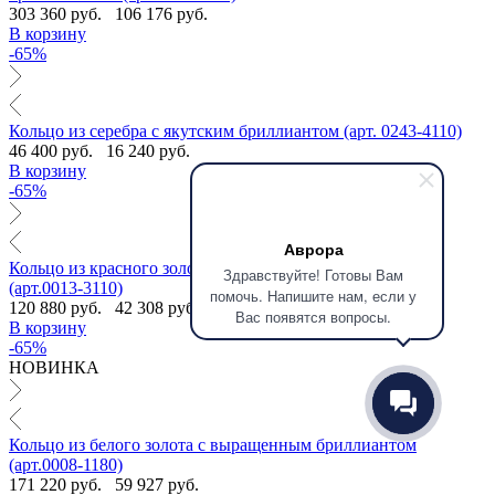
303 360 руб.
106 176 руб.
В корзину
-65%
Кольцо из серебра с якутским бриллиантом (арт. 0243-4110)
46 400 руб.
16 240 руб.
В корзину
-65%
Аврора
Кольцо из красного золота с якутскими бриллиантами
Здравствуйте! Готовы Вам
(арт.0013-3110)
помочь. Напишите нам, если у
120 880 руб.
42 308 руб.
Вас появятся вопросы.
В корзину
-65%
НОВИНКА
Кольцо из белого золота с выращенным бриллиантом
(арт.0008-1180)
171 220 руб.
59 927 руб.