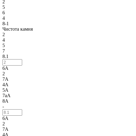
2
5
6
4
8-1
Чистота камня
2
4
5
7
8.1
6А
2
7А
4А
5А
7аА
8А
-
6А
2
7А
4А