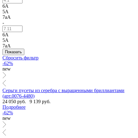
6А
5А
7аА
-
6А
5А
7аА
Сбросить фильтр
-62%
new
Серьги пусеты из серебра с выращенными бриллиантами
(арт.0076-4480)
24 050 руб.
9 139 руб.
Подробнее
-62%
new