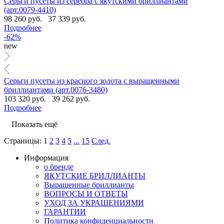
Серьги пусеты из серебра с якутскими бриллиантами
(арт.0079-4410)
98 260 руб.
37 339 руб.
Подробнее
-62%
new
Серьги пусеты из красного золота с выращенными
бриллиантами (арт.0076-3480)
103 320 руб.
39 262 руб.
Подробнее
Показать ещё
Страницы:
1
2
3
4
5
...
15
След.
Информация
о бренде
ЯКУТСКИЕ БРИЛЛИАНТЫ
Выращенные бриллианты
ВОПРОСЫ И ОТВЕТЫ
УХОД ЗА УКРАШЕНИЯМИ
ГАРАНТИИ
Политика конфиденциальности