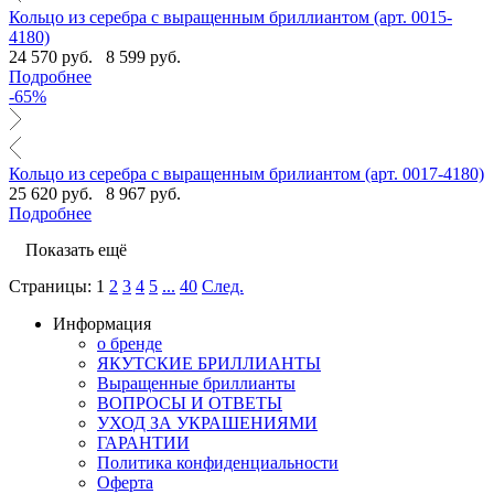
Кольцо из серебра с выращенным бриллиантом (арт. 0015-
4180)
24 570 руб.
8 599 руб.
Подробнее
-65%
Кольцо из серебра с выращенным брилиантом (арт. 0017-4180)
25 620 руб.
8 967 руб.
Подробнее
Показать ещё
Страницы:
1
2
3
4
5
...
40
След.
Информация
о бренде
ЯКУТСКИЕ БРИЛЛИАНТЫ
Выращенные бриллианты
ВОПРОСЫ И ОТВЕТЫ
УХОД ЗА УКРАШЕНИЯМИ
ГАРАНТИИ
Политика конфиденциальности
Оферта