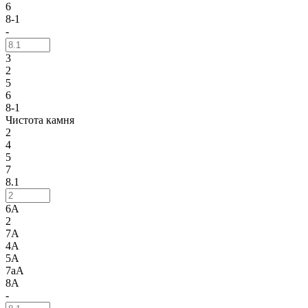
6
8-1
-
3
2
5
6
8-1
Чистота камня
2
4
5
7
8.1
6А
2
7А
4А
5А
7аА
8А
-